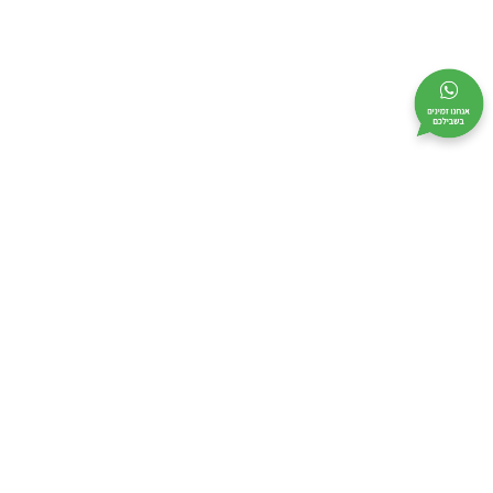
מי אנחנו
מידע שימושי
קטלוג
אודות
בקשו הצעת מחיר
לוחות גבס
צור קשר
מבצעים
כלי עבודה
מפת אתר
מדיניות אבטחה
תקנון
ביטול עסקה
הצהרת נגישות
מדיניות פרטיות