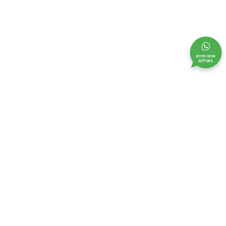
מי אנחנו
מידע שימושי
קטלוג
אודות
בקשו הצעת מחיר
לוחות גבס
צור קשר
מבצעים
כלי עבודה
מפת אתר
מדיניות אבטחה
תקנון
ביטול עסקה
הצהרת נגישות
מדיניות פרטיות