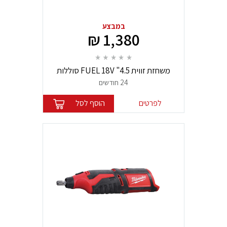
במבצע
1,380 ₪
משחזת זווית FUEL 18V "4.5 סוללות
5.0mAh מבית Millwaukee
24 חודשים
לפרטים
הוסף לסל