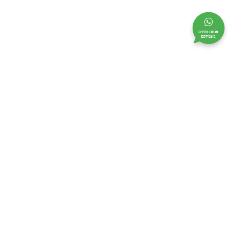
מי אנחנו
מידע שימושי
קטלוג
אודות
בקשו הצעת מחיר
לוחות גבס
צור קשר
מבצעים
כלי עבודה
מפת אתר
מדיניות אבטחה
תקנון
ביטול עסקה
הצהרת נגישות
מדיניות פרטיות