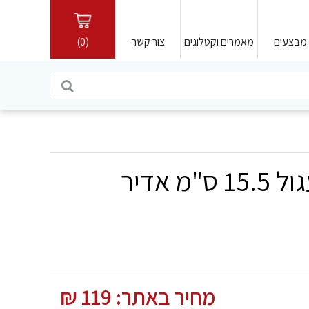
מבצעים
מאמרים וקטלוגים
צור קשר
(0)
מה
חפש
אני
רוצה
לקנות
 אדיר
מחיר באתר:
119
₪