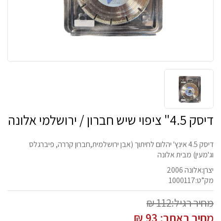
דיסק 4.5" ציפוי שיש חברון / ירושלמי אלונה
דיסק 4.5 אינץ' יהלום לחיתוך (אבן ירושלמית,חברון קררה, פיברגלס
וג'מעין) מבית אלונה
יצרן:אלונה 2006
מק”ט:1000117
מחיר רגיל:112 ₪
מחיר באתר:
93
₪