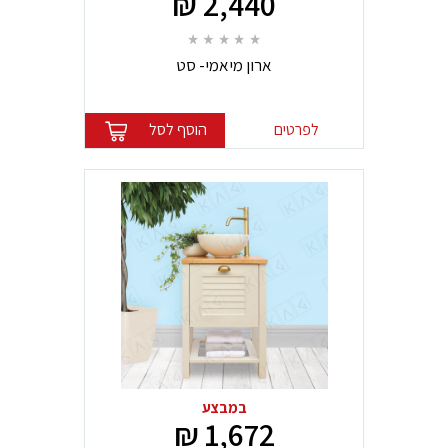
2,440 ₪
ארון מיאמי- סט
לפרטים
הוסף לסל
במבצע
1,672 ₪