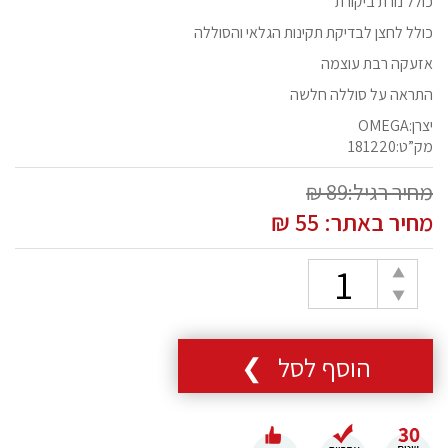
כולל נורת ביקורת
כולל לחצן לבדיקת תקינות הגלאי והסוללה
אזעקה רבת עוצמה
התראה על סוללה חלשה
יצרן:OMEGA
מק”ט:181220
מחיר רגיל:89 ₪
מחיר באתר:
55
₪
כמות
הוספת
הפחתת
יחידה
יחידה
הוסף לסל ❯