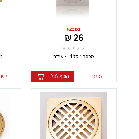
במבצע
26 ₪
מכסה ניקל 4" - שידב
מכ
לפרטים
הוסף לסל
לפרט