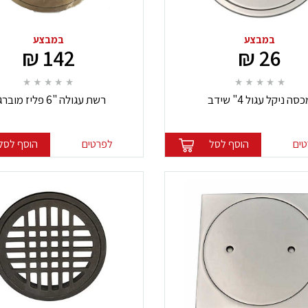
במבצע
במבצע
142 ₪
26 ₪
סה ניקל עגול 4" שידב
רשת עגולה "6 פליז מוברגת
ים
הוסף לסל
לפרטים
הוסף לסל