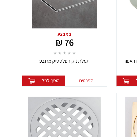
במבצע
76 ₪
ז אפור
תעלת ניקוז פלסטיק מרובע
שחור/בז'/אפור/שקוף
לפרטים
הוסף לסל