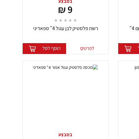
במבצע
9 ₪
רשת מרובעת לפתח ניקוז פחם 4"
רשת פלסטיק לבן עגול 4" ספאדיני
לפרטים
הוסף לסל
במבצע