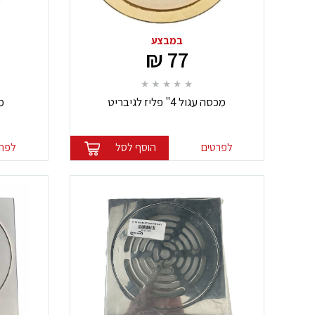
במבצע
77 ₪
מכסה עגול 4" פליז לגיבריט
מכ
לפרטים
הוסף לסל
לפרט