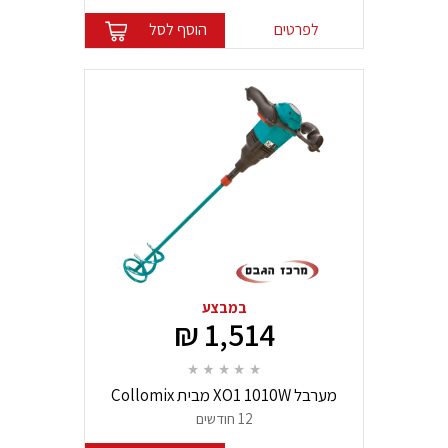
לפרטים
הוסף לסל
במבצע
1,514 ₪
מערבל XO1 1010W מבית Collomix
12 חודשים