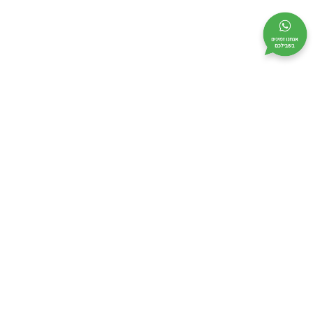
מי אנחנו
מידע שימושי
קטלוג
אודות
בקשו הצעת מחיר
לוחות גבס
צור קשר
מבצעים
כלי עבודה
מפת אתר
מדיניות אבטחה
תקנון
ביטול עסקה
הצהרת נגישות
מדיניות פרטיות