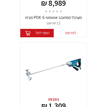
8,989 ₪
מערבל מסתובב אוטומטי POX-S מבית
Collomix
12 חודשים
לפרטים
הוסף לסל
במבצע
1,309 ₪