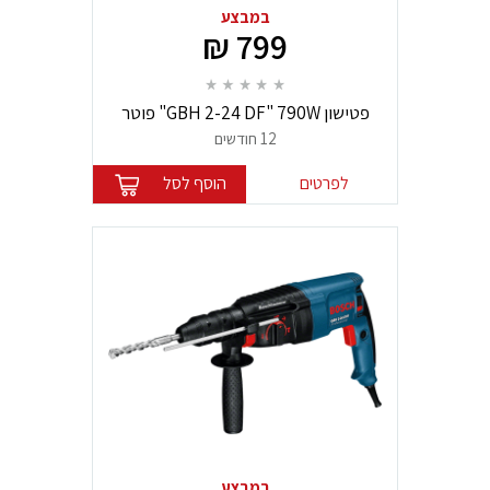
במבצע
799 ₪
פטישון GBH 2-24 DF" 790W" פוטר
מתחלף בוש BOSCH
12 חודשים
לפרטים
הוסף לסל
במבצע