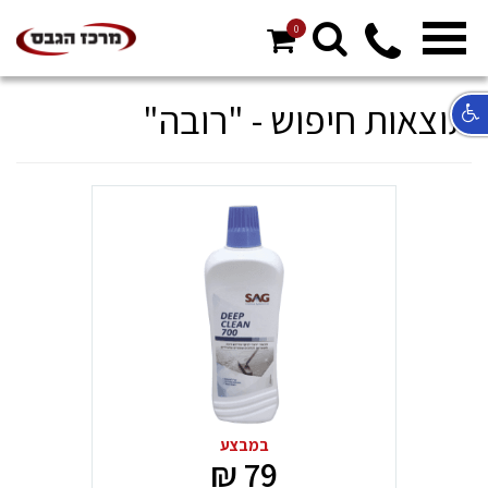
0
מ
ח
תוצאות חיפוש - "רובה"
א
ר
ל
במבצע
79 ₪