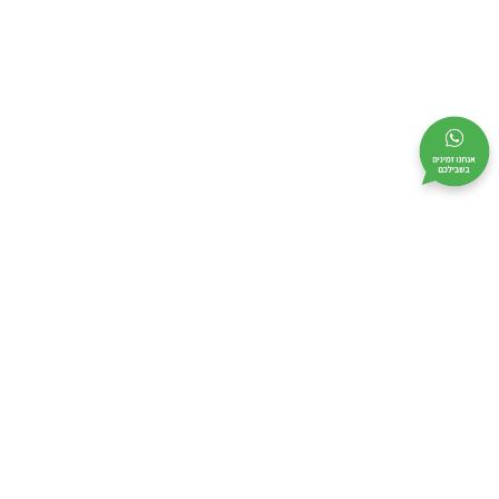
מי אנחנו
מידע שימושי
קטלוג
אודות
בקשו הצעת מחיר
לוחות גבס
צור קשר
מבצעים
כלי עבודה
מפת אתר
מדיניות אבטחה
תקנון
ביטול עסקה
הצהרת נגישות
מדיניות פרטיות