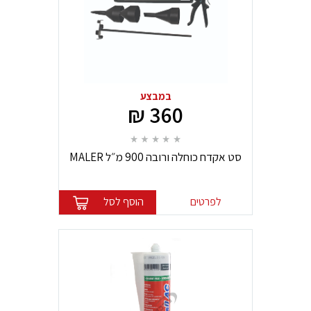
במבצע
360 ₪
סט אקדח כוחלה ורובה 900 מ״ל MALER
MAX POWER
לפרטים
הוסף לסל