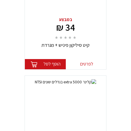
במבצע
34 ₪
קיט סיליקון פיניש + מגרדת
(לסיליקון,מסטיק,רובה)
לפרטים
הוסף לסל